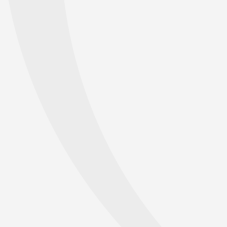
a
Jennifer BARTSCH, MEd
Mag.
Nicole BAUER