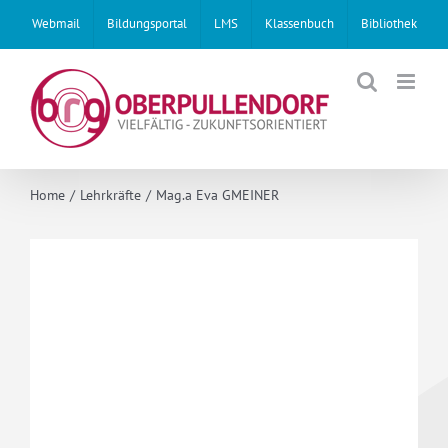
Skip
Webmail
Bildungsportal
LMS
Klassenbuch
Bibliothek
to
content
Home
Lehrkräfte
Mag.a Eva GMEINER