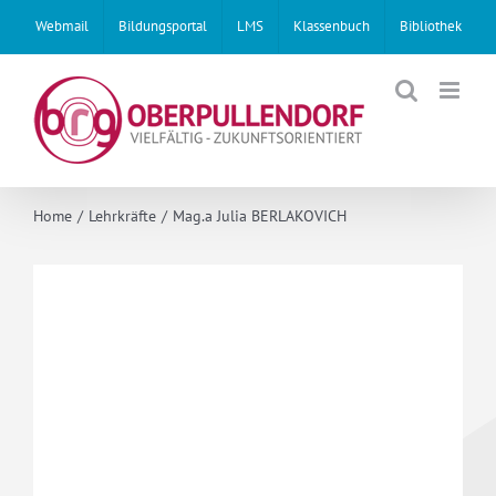
Skip
Webmail
Bildungsportal
LMS
Klassenbuch
Bibliothek
to
content
Home
Lehrkräfte
Mag.a Julia BERLAKOVICH