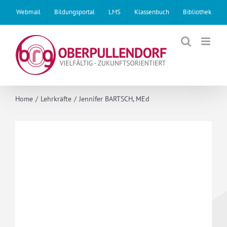
Skip
Webmail
Bildungsportal
LMS
Klassenbuch
Bibliothek
to
content
Home
Lehrkräfte
Jennifer BARTSCH, MEd