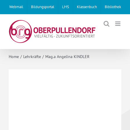
Skip
Webmail
Bildungsportal
LMS
Klassenbuch
Bibliothek
to
content
Home
Lehrkräfte
Mag.a Angelina KINDLER