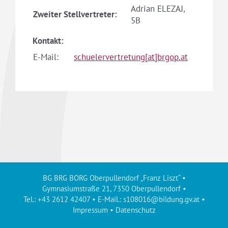
Adrian ELEZAJ,
Zweiter Stellvertreter:
5B
Kontakt:
E-Mail:
schuelervertretung[at]brgop.at
BG BRG BORG Oberpullendorf „Franz Liszt“ •
Gymnasiumstraße 21, 7350 Oberpullendorf •
Tel.: +43 2612 42407 • E-Mail.:
s108016@bildung.gv.at
•
Impressum
•
Datenschutz