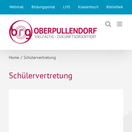
Skip
Webmail
Bildungsportal
LMS
Klassenbuch
Bibliothek
to
content
Home
Schülervertretung
Schülervertretung