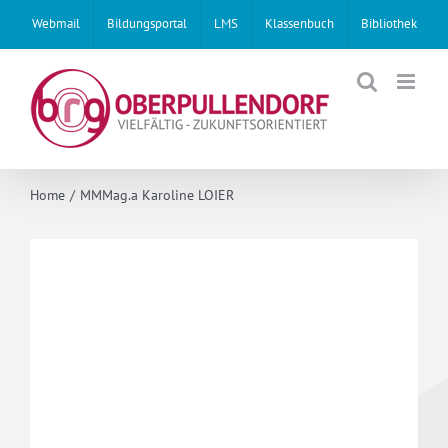
Skip
Webmail
Bildungsportal
LMS
Klassenbuch
Bibliothek
to
content
Home
MMMag.a Karoline LOIER