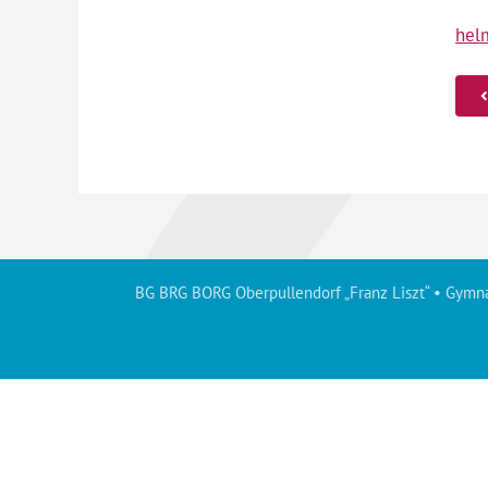
hel
BG BRG BORG Oberpullendorf „Franz Liszt“ • Gymna