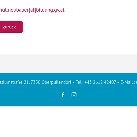
mut.neubauer[at]bildung.gv.at
Zurück
siumstraße 21, 7350 Oberpullendorf • Tel.: +43 2612 42407 • E-Mail.:
Facebook
Instagram