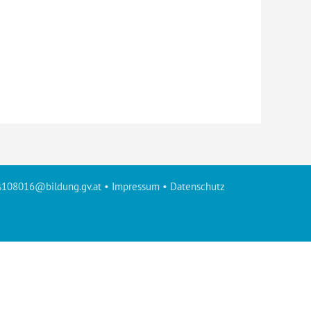
s108016@bildung.gv.at
•
Impressum
•
Datenschutz