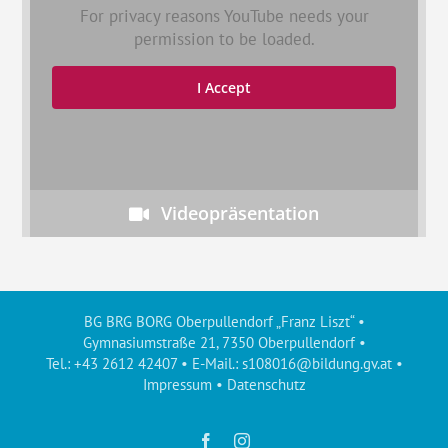
For privacy reasons YouTube needs your
permission to be loaded.
I Accept
Videopräsentation
BG BRG BORG Oberpullendorf „Franz Liszt“ •
Gymnasiumstraße 21, 7350 Oberpullendorf •
Tel.: +43 2612 42407 • E-Mail.:
s108016@bildung.gv.at
•
Impressum
•
Datenschutz
Facebook
Instagram