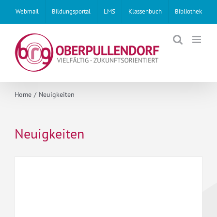
Skip
Webmail
Bildungsportal
LMS
Klassenbuch
Bibliothek
to
content
Home
Neuigkeiten
Neuigkeiten