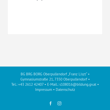
BG BRG BORG Oberpullendorf „Franz Liszt“ •
Gymnasiumstraße 21, 7350 Oberpullendorf •
Tel.: +43 2612 42407 • E-Mail.:
s108016@bildung.gv.at
•
Impressum
•
Datenschutz
Facebook
Instagram