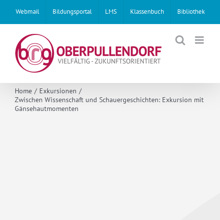
Skip
Webmail
Bildungsportal
LMS
Klassenbuch
Bibliothek
to
content
Home
Exkursionen
Zwischen Wissenschaft und Schauergeschichten: Exkursion mit
Gänsehautmomenten