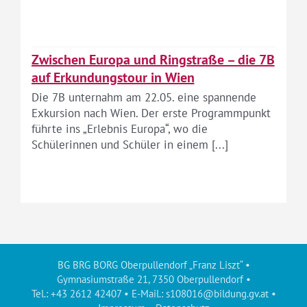
Zwischen Europa und Ringstraße – die 7B
auf Erkundungstour in Wien
Die 7B unternahm am 22.05. eine spannende
Exkursion nach Wien. Der erste Programmpunkt
führte ins „Erlebnis Europa“, wo die
Schülerinnen und Schüler in einem [...]
BG BRG BORG Oberpullendorf „Franz Liszt“ •
Gymnasiumstraße 21, 7350 Oberpullendorf •
Tel.: +43 2612 42407 • E-Mail.:
s108016@bildung.gv.at
•