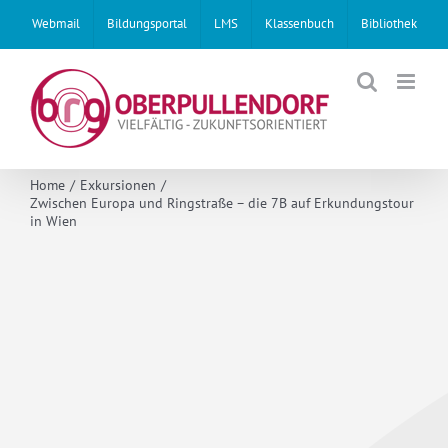
Skip
Webmail
Bildungsportal
LMS
Klassenbuch
Bibliothek
to
content
Home
Exkursionen
Zwischen Europa und Ringstraße – die 7B auf Erkundungstour
in Wien