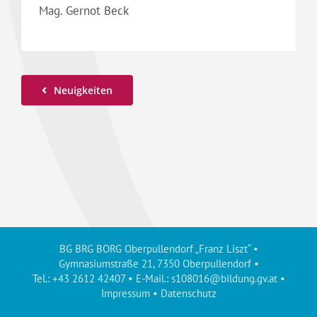
Mag. Gernot Beck
Neuigkeiten
BG BRG BORG Oberpullendorf „Franz Liszt“ •
Gymnasiumstraße 21, 7350 Oberpullendorf •
Tel.: +43 2612 42407 • E-Mail.:
s108016@bildung.gv.at
•
Impressum
•
Datenschutz