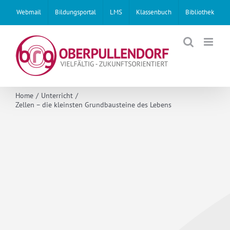
Skip
Webmail
Bildungsportal
LMS
Klassenbuch
Bibliothek
to
content
Home
Unterricht
Zellen – die kleinsten Grundbausteine des Lebens