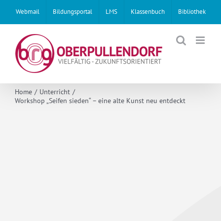
Skip
Webmail
Bildungsportal
LMS
Klassenbuch
Bibliothek
to
content
Home
Unterricht
Workshop „Seifen sieden“ – eine alte Kunst neu entdeckt