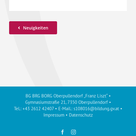
Neuigkeiten
BG BRG BORG Oberpullendorf „Franz Liszt“ •
Gymnasiumstraße 21, 7350 Oberpullendorf •
Tel.: +43 2612 42407 • E-Mail.:
s108016@bildung.gv.at
•
Impressum
•
Datenschutz
Facebook
Instagram