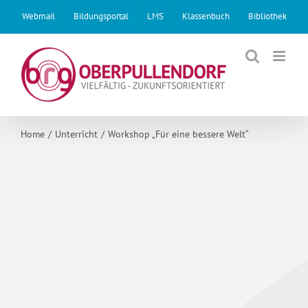
Skip
Webmail
Bildungsportal
LMS
Klassenbuch
Bibliothek
to
content
Home
Unterricht
Workshop „Für eine bessere Welt“