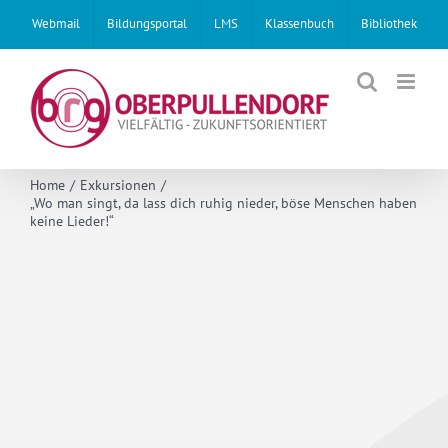
Skip
Webmail
Bildungsportal
LMS
Klassenbuch
Bibliothek
to
content
Home
Exkursionen
„Wo man singt, da lass dich ruhig nieder, böse Menschen haben
keine Lieder!“