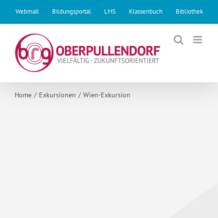
Skip
Webmail
Bildungsportal
LMS
Klassenbuch
Bibliothek
to
content
Home
Exkursionen
Wien-Exkursion