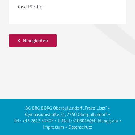
Rosa Pfeiffer
Neuigkeiten
BG BRG BORG Oberpullendorf „Franz Liszt“ •
Gymnasiumstraße 21, 7350 Oberpullendorf •
Tel.: +43 2612 42407 • E-Mail.:
s108016@bildung.gv.at
•
Impressum
•
Datenschutz