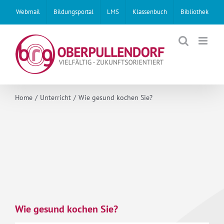
Skip
Webmail
Bildungsportal
LMS
Klassenbuch
Bibliothek
to
content
Home
Unterricht
Wie gesund kochen Sie?
Wie gesund kochen Sie?