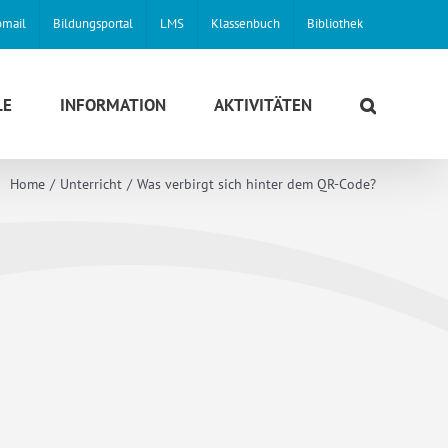
mail
Bildungsportal
LMS
Klassenbuch
Bibliothek
LE
INFORMATION
AKTIVITÄTEN
Home
Unterricht
Was verbirgt sich hinter dem QR-Code?