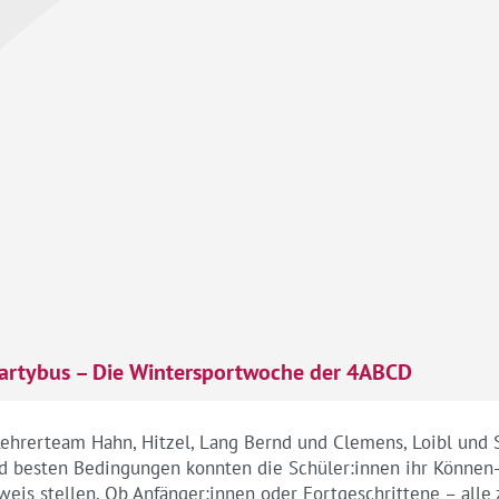
Partybus – Die Wintersportwoche der 4ABCD
ehrerteam Hahn, Hitzel, Lang Bernd und Clemens, Loibl und S
nd besten Bedingungen konnten die Schüler:innen ihr Können-
weis stellen. Ob Anfänger:innen oder Fortgeschrittene – all