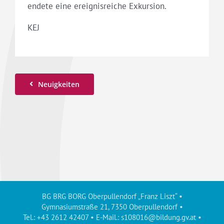
endete eine ereignisreiche Exkursion.
KEJ
Neuigkeiten
BG BRG BORG Oberpullendorf „Franz Liszt“ •
Gymnasiumstraße 21, 7350 Oberpullendorf •
Tel.: +43 2612 42407 • E-Mail.:
s108016@bildung.gv.at
•