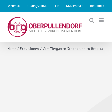
Skip
Webmail
Bildungsportal
LMS
Klassenbuch
Bibliothek
to
content
Home
Exkursionen
Vom Tiergarten Schönbrunn zu Rebecca