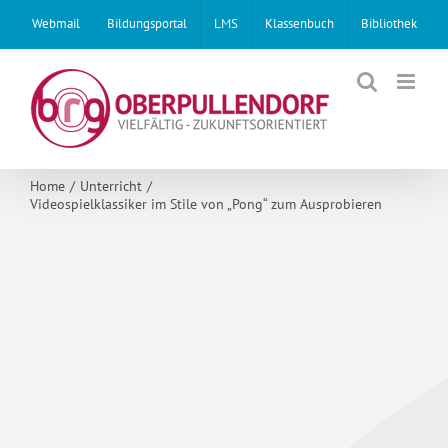
Skip
Webmail
Bildungsportal
LMS
Klassenbuch
Bibliothek
to
content
Home
Unterricht
Videospielklassiker im Stile von „Pong“ zum Ausprobieren