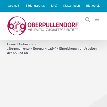
Skip
Webmail
Bildungsportal
LMS
Klassenbuch
Bibliothek
to
content
Home
Unterricht
„Sternmomente – Europa kreativ“ – Einreichung von Arbeiten
der 6A und 6B