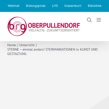
Skip
Webmail
Bildungsportal
LMS
Klassenbuch
Bibliothek
to
content
Home
Unterricht
STERNE – einmal anders! STERNVARIATIONEN in KUNST UND
GESTALTUNG