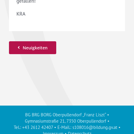
gefallen!“
KRA
Neuigkeiten
BG BRG BORG Oberpullendorf „Franz Liszt“ •
Gymnasiumstraße 21, 7350 Oberpullendorf •
Tel.: +43 2612 42407 • E-Mail.:
s108016@bildung.gv.at
•
Impressum
•
Datenschutz