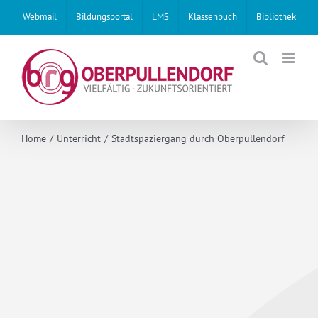
Skip
Webmail
Bildungsportal
LMS
Klassenbuch
Bibliothek
to
content
Home
Unterricht
Stadtspaziergang durch Oberpullendorf