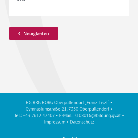
Neuigkeiten
BG BRG BORG Oberpullendorf „Franz Liszt“ •
Gymnasiumstraße 21, 7350 Oberpullendorf •
Tel.: +43 2612 42407 • E-Mail.:
s108016@bildung.gv.at
•
Impressum
•
Datenschutz