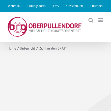
Skip
Webmail
Bildungsportal
LMS
Klassenbuch
Bibliothek
to
content
Home
Unterricht
„Schlag den SKAT“