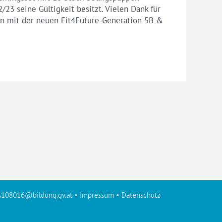
2/23 seine Gültigkeit besitzt. Vielen Dank für
iten mit der neuen Fit4Future-Generation 5B &
s108016@bildung.gv.at
•
Impressum
•
Datenschutz