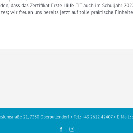
den, dass das Zertifikat Erste Hilfe FIT auch im Schuljahr 202
zes; wir freuen uns bereits jetzt auf tolle praktische Einhe
siumstraße 21, 7350 Oberpullendorf • Tel.: +43 2612 42407 • E-Mail.:
Facebook
Instagram