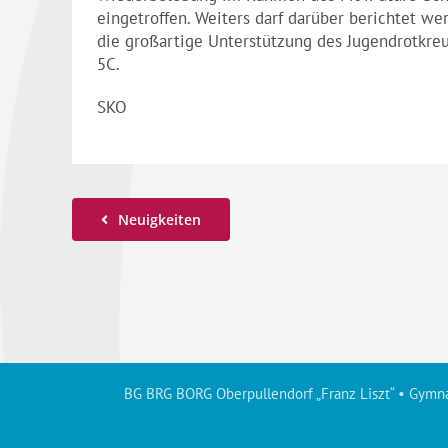
eingetroffen. Weiters darf darüber berichtet wer
die großartige Unterstützung des Jugendrotkreu
5C.
SKO
Neuigkeiten
BG BRG BORG Oberpullendorf „Franz Liszt“ • Gymna