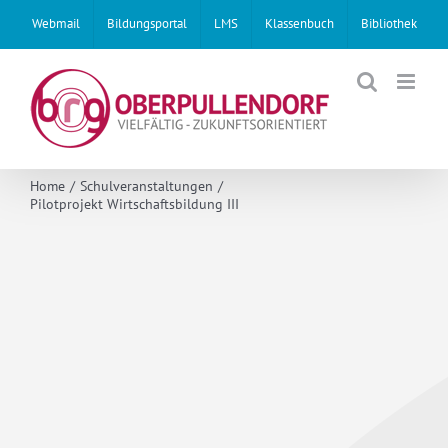
Skip
Webmail
Bildungsportal
LMS
Klassenbuch
Bibliothek
to
content
Home
Schulveranstaltungen
Pilotprojekt Wirtschaftsbildung III