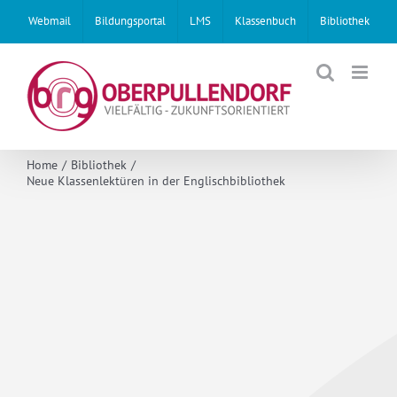
Skip
Webmail
Bildungsportal
LMS
Klassenbuch
Bibliothek
to
content
Home
Bibliothek
Neue Klassenlektüren in der Englischbibliothek