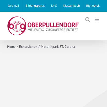
Skip
Webmail
Bildungsportal
LMS
Klassenbuch
Bibliothek
to
content
Home
Exkursionen
Motorikpark ST. Corona