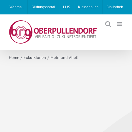
Skip
Webmail
Bildungsportal
LMS
Klassenbuch
Bibliothek
to
content
Home
Exkursionen
Moin und Ahoi!