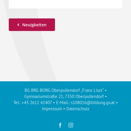
Neuigkeiten
BG BRG BORG Oberpullendorf „Franz Liszt“ •
Gymnasiumstraße 21, 7350 Oberpullendorf •
Tel.: +43 2612 42407 • E-Mail.:
s108016@bildung.gv.at
•
Impressum
•
Datenschutz
Facebook
Instagram