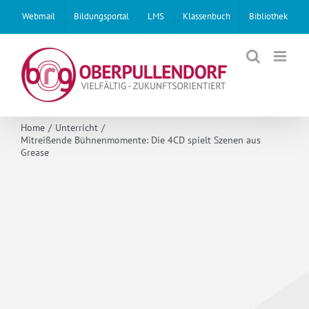
Skip
Webmail
Bildungsportal
LMS
Klassenbuch
Bibliothek
to
content
Home
Unterricht
Mitreißende Bühnenmomente: Die 4CD spielt Szenen aus
Grease