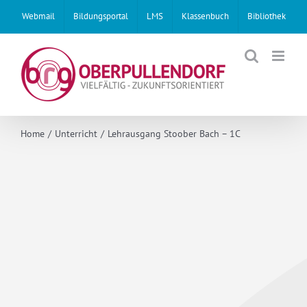
Skip
Webmail
Bildungsportal
LMS
Klassenbuch
Bibliothek
to
content
Home
Unterricht
Lehrausgang Stoober Bach – 1C