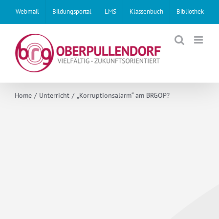
Skip
Webmail
Bildungsportal
LMS
Klassenbuch
Bibliothek
to
content
Home
Unterricht
„Korruptionsalarm“ am BRGOP?