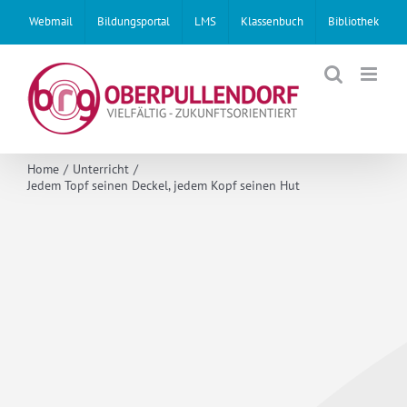
Skip
Webmail
Bildungsportal
LMS
Klassenbuch
Bibliothek
to
content
Home
Unterricht
Jedem Topf seinen Deckel, jedem Kopf seinen Hut