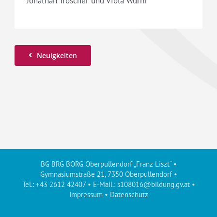
Jonathan Tröscher und Viola Wurm
Neuigkeiten
BG BRG BORG Oberpullendorf „Franz Liszt“ •
Gymnasiumstraße 21, 7350 Oberpullendorf •
Tel.: +43 2612 42407 • E-Mail.:
s108016@bildung.gv.at
•
Impressum
•
Datenschutz