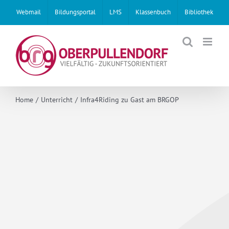
Skip
Webmail
Bildungsportal
LMS
Klassenbuch
Bibliothek
to
content
Home
Unterricht
Infra4Riding zu Gast am BRGOP