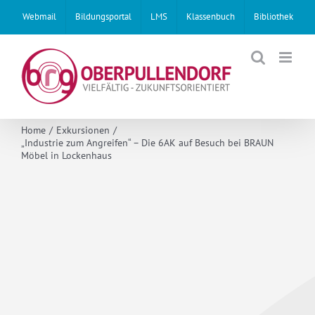
Skip
Webmail
Bildungsportal
LMS
Klassenbuch
Bibliothek
to
content
Home
Exkursionen
„Industrie zum Angreifen“ – Die 6AK auf Besuch bei BRAUN
Möbel in Lockenhaus