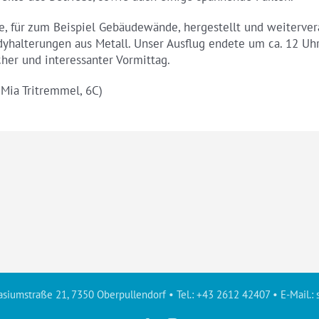
e, für zum Beispiel Gebäudewände, hergestellt und weitervera
halterungen aus Metall. Unser Ausflug endete um ca. 12 Uh
cher und interessanter Vormittag.
 Mia Tritremmel, 6C)
siumstraße 21, 7350 Oberpullendorf • Tel.: +43 2612 42407 • E-Mail.: