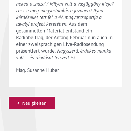
neked a
„haza“? Milyen volt a Vasfüggöny ideje?
Lesz-e még magyartanítás a jövőben?
Ilyen
kérdéseket tett fel a 4A magyarcsoportja a
tavalyi projekt keretében.
Aus dem
gesammelten Material entstand ein
Radiobeitrag, der Anfang Februar nun auch in
einer zweisprachigen Live-Radiosendung
präsentiert wurde.
Nagyszerű, érdekes munka
volt – és ráadásul tetszett is!
Mag. Susanne Huber
Neuigkeiten