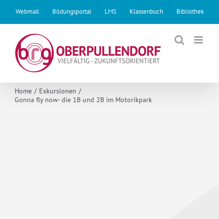
Skip
Webmail
Bildungsportal
LMS
Klassenbuch
Bibliothek
to
content
Home
Exkursionen
Gonna fly now- die 1B und 2B im Motorikpark