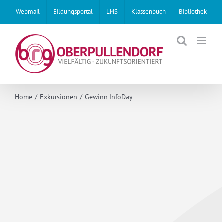
Skip
Webmail
Bildungsportal
LMS
Klassenbuch
Bibliothek
to
content
Home
Exkursionen
Gewinn InfoDay