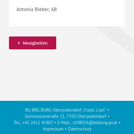
Antonia Bieber, 6B
Neuigkeiten
BG BRG BORG Oberpullendorf „Franz Liszt“ •
Gymnasiumstraße 21, 7350 Oberpullendorf •
Tel.: +43 2612 42407 • E-Mail.:
s108016@bildung.gv.at
•
Impressum
•
Datenschutz