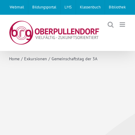
Skip
Webmail
Bildungsportal
LMS
Klassenbuch
Bibliothek
to
content
Home
Exkursionen
Gemeinschaftstag der 3A