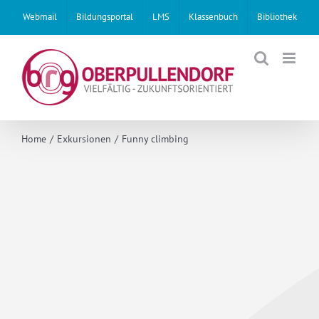
Skip
Webmail
Bildungsportal
LMS
Klassenbuch
Bibliothek
to
content
Home
Exkursionen
Funny climbing