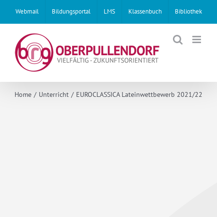
Skip
Webmail
Bildungsportal
LMS
Klassenbuch
Bibliothek
to
content
Home
Unterricht
EUROCLASSICA Lateinwettbewerb 2021/22