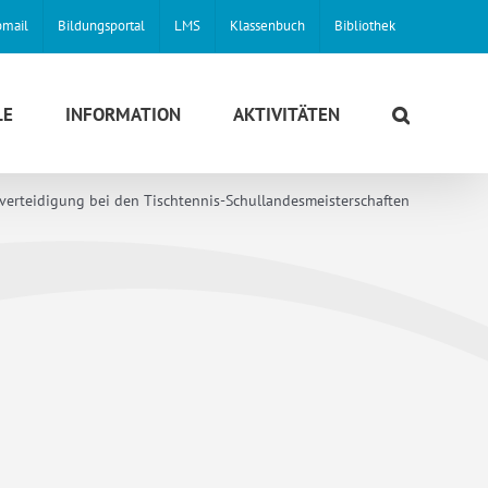
mail
Bildungsportal
LMS
Klassenbuch
Bibliothek
LE
INFORMATION
AKTIVITÄTEN
lverteidigung bei den Tischtennis-Schullandesmeisterschaften