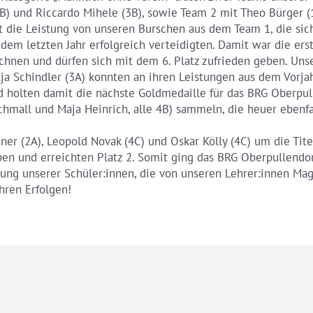
 (3B) und Riccardo Mihele (3B), sowie Team 2 mit Theo Bürger (
t die Leistung von unseren Burschen aus dem Team 1, die si
dem letzten Jahr erfolgreich verteidigten. Damit war die ers
hnen und dürfen sich mit dem 6. Platz zufrieden geben. Un
atja Schindler (3A) konnten an ihren Leistungen aus dem Vorj
nd holten damit die nächste Goldmedaille für das BRG Oberpu
Schmall und Maja Heinrich, alle 4B) sammeln, die heuer ebenf
er (2A), Leopold Novak (4C) und Oskar Kölly (4C) um die Tit
ben und erreichten Platz 2. Somit ging das BRG Oberpullendo
tung unserer Schüler:innen, die von unseren Lehrer:innen Mag
ihren Erfolgen!