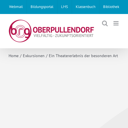
Skip
Webmail
Bildungsportal
LMS
Klassenbuch
Bibliothek
to
content
Home
Exkursionen
Ein Theatererlebnis der besonderen Art