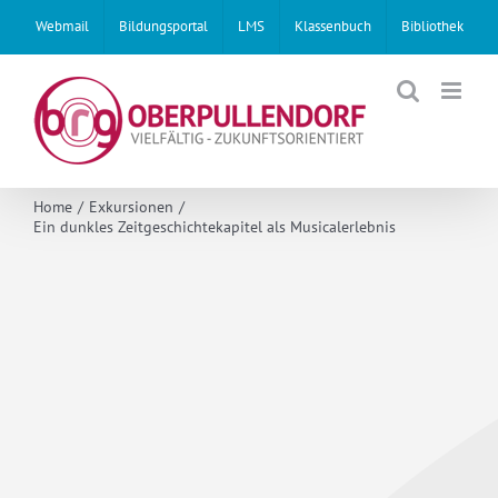
Skip
Webmail
Bildungsportal
LMS
Klassenbuch
Bibliothek
to
content
Home
Exkursionen
Ein dunkles Zeitgeschichtekapitel als Musicalerlebnis