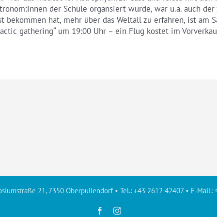
onom:innen der Schule organsiert wurde, war u.a. auch der 
st bekommen hat, mehr über das Weltall zu erfahren, ist am 
actic gathering“ um 19:00 Uhr – ein Flug kostet im Vorverkauf
siumstraße 21, 7350 Oberpullendorf • Tel.: +43 2612 42407 • E-Mail.:
Facebook
Instagram